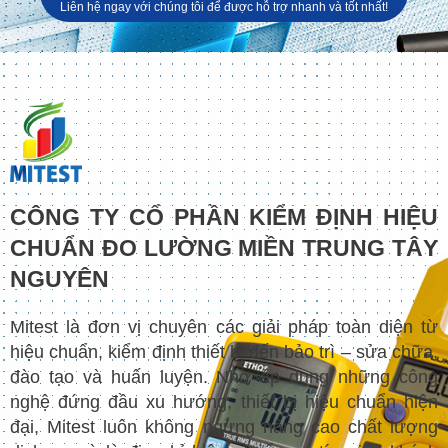
Liên hệ ngay với chúng tôi để được hỗ trợ nhanh và tốt nhất!
CÔNG TY CỔ PHẦN KIỂM ĐỊNH HIỆU
CHUẨN ĐO LƯỜNG MIỀN TRUNG TÂY
NGUYÊN
Mitest là đơn vị chuyên các giải pháp toàn diện từ
hiệu chuẩn, kiểm định thiết bị đến bảo trì – sửa chữa,
đào tạo và huấn luyện. Nhờ áp dụng những công
nghệ đứng đầu xu hướng, thiết bị hiệu chuẩn hiện
đại, Mitest luôn không ngừng nâng cao chất lượng