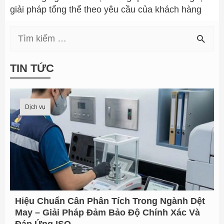
giải pháp tổng thể theo yêu cầu của khách hàng
T
i
TIN TỨC
ề
m
Dịch vụ
k
i
ế
m
t
Hiệu Chuẩn Cân Phân Tích Trong Ngành Dệt
ừ
May – Giải Pháp Đảm Bảo Độ Chính Xác Và
: