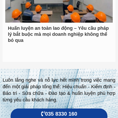
Huấn luyện an toàn lao động – Yêu cầu pháp
lý bắt buộc mà mọi doanh nghiệp không thể
bỏ qua
Luôn lắng nghe và nỗ lực hết mình trong việc mang
đến một giải pháp tổng thể: Hiệu chuẩn - Kiểm định -
Bảo trì - Sửa chữa - Đào tạo & huấn luyện phù hợp
từng yêu cầu khách hàng.
035 8330 160