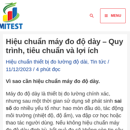
Skip
Main
to
Tìm
MENU
content
Menu
kiếm
Hiệu chuẩn máy đo độ dày – Quy
trình, tiêu chuẩn và lợi ích
Hiệu chuẩn thiết bị đo lường độ dài
,
Tin tức
/
11/12/2023
/
4 phút đọc
Vì sao cần hiệu chuẩn máy đo độ dày.
Máy đo độ dày là thiết bị đo lường chính xác,
nhưng sau một thời gian sử dụng sẽ phát sinh
sai
số
do nhiều yếu tố như: hao mòn đầu dò, tác động
môi trường (nhiệt độ, độ ẩm), va đập cơ học hoặc
thao tác người dùng. Nếu không hiệu chuẩn máy