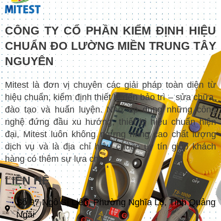
CÔNG TY CỔ PHẦN KIỂM ĐỊNH HIỆU
CHUẨN ĐO LƯỜNG MIỀN TRUNG TÂY
NGUYÊN
Mitest là đơn vị chuyên các giải pháp toàn diện từ
hiệu chuẩn, kiểm định thiết bị đến bảo trì – sửa chữa,
đào tạo và huấn luyện. Nhờ áp dụng những công
nghệ đứng đầu xu hướng, thiết bị hiệu chuẩn hiện
đại, Mitest luôn không ngừng nâng cao chất lượng
dịch vụ và là địa chỉ hiệu chuẩn uy tín giúp khách
hàng có thêm sự lựa chọn.
LIÊN HỆ
Số 97 Ngô Sĩ Liên, Phường Nghĩa Lộ, Tỉnh Quảng
Ngãi