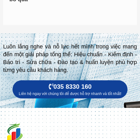
Luôn lắng nghe và nỗ lực hết mình trong việc mang
đến một giải pháp tổng thể: Hiệu chuẩn - Kiểm định -
Bảo trì - Sửa chữa - Đào tạo & huấn luyện phù hợp
từng yêu cầu khách hàng.
035 8330 160
Liên hệ ngay với chúng tôi để được hỗ trợ nhanh và tốt nhất!