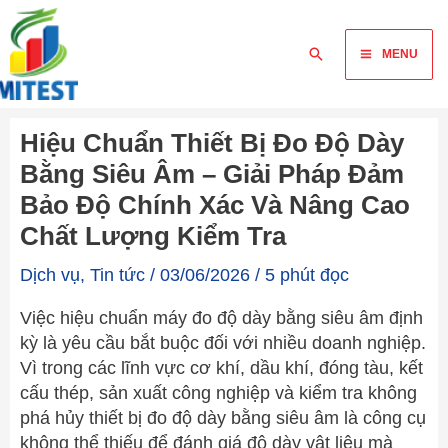
Skip
Main
to
Tìm
MENU
content
Menu
kiếm
Hiệu Chuẩn Thiết Bị Đo Độ Dày
Bằng Siêu Âm – Giải Pháp Đảm
Bảo Độ Chính Xác Và Nâng Cao
Chất Lượng Kiểm Tra
Dịch vụ
,
Tin tức
/
03/06/2026
/
5 phút đọc
Việc hiệu chuẩn máy đo độ dày bằng siêu âm định
kỳ là yêu cầu bắt buộc đối với nhiều doanh nghiệp.
Vì trong các lĩnh vực cơ khí, dầu khí, đóng tàu, kết
cấu thép, sản xuất công nghiệp và kiểm tra không
phá hủy thiết bị đo độ dày bằng siêu âm là công cụ
không thể thiếu để đánh giá độ dày vật liệu mà