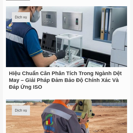
ề
m
Dịch vụ
k
i
ế
m
t
Hiệu Chuẩn Cân Phân Tích Trong Ngành Dệt
ừ
May – Giải Pháp Đảm Bảo Độ Chính Xác Và
:
Đáp Ứng ISO
Dịch vụ