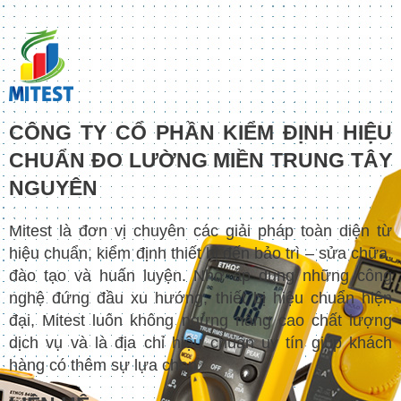
CÔNG TY CỔ PHẦN KIỂM ĐỊNH HIỆU
CHUẨN ĐO LƯỜNG MIỀN TRUNG TÂY
NGUYÊN
Mitest là đơn vị chuyên các giải pháp toàn diện từ
hiệu chuẩn, kiểm định thiết bị đến bảo trì – sửa chữa,
đào tạo và huấn luyện. Nhờ áp dụng những công
nghệ đứng đầu xu hướng, thiết bị hiệu chuẩn hiện
đại, Mitest luôn không ngừng nâng cao chất lượng
dịch vụ và là địa chỉ hiệu chuẩn uy tín giúp khách
hàng có thêm sự lựa chọn.