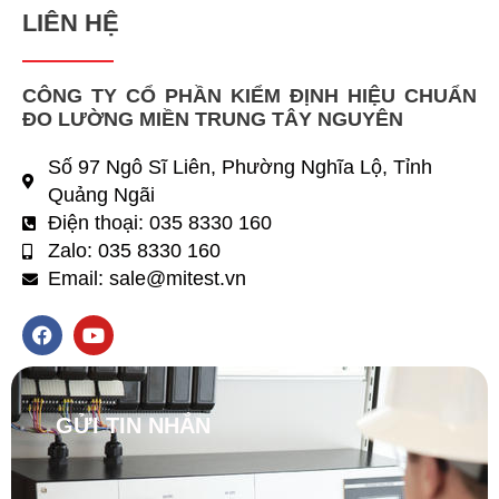
LIÊN HỆ
CÔNG TY CỔ PHẦN KIỂM ĐỊNH HIỆU CHUẨN
ĐO LƯỜNG MIỀN TRUNG TÂY NGUYÊN​
Số 97 Ngô Sĩ Liên, Phường Nghĩa Lộ, Tỉnh
Quảng Ngãi
Điện thoại: 035 8330 160
Zalo: 035 8330 160
Email: sale@mitest.vn
F
Y
a
o
c
u
e
t
b
u
o
GỬI TIN NHẮN
b
o
e
k