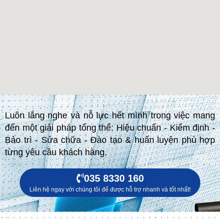
Luôn lắng nghe và nỗ lực hết mình trong việc mang
đến một giải pháp tổng thể: Hiệu chuẩn - Kiểm định -
Bảo trì - Sửa chữa - Đào tạo & huấn luyện phù hợp
từng yêu cầu khách hàng.
035 8330 160
Liên hệ ngay với chúng tôi để được hỗ trợ nhanh và tốt nhất!