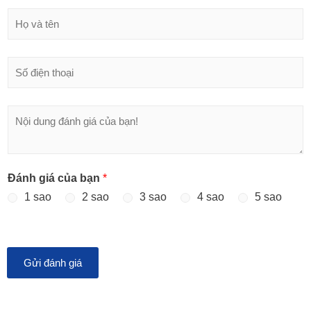
H
ọ
v
à
Đ
t
i
ê
ệ
n
n
T
t
i
h
n
o
n
ạ
h
i
Đánh giá của bạn
*
ắ
*
n
1 sao
2 sao
3 sao
4 sao
5 sao
*
Gửi đánh giá