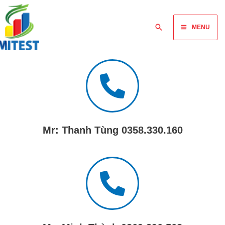
Skip
Main
to
Tìm
MENU
content
Menu
kiếm
Mr: Thanh Tùng 0358.330.160