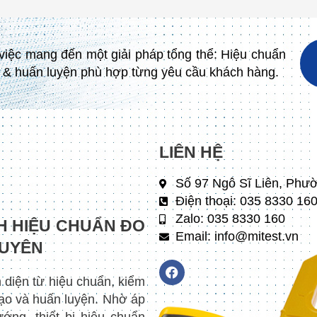
 việc mang đến một giải pháp tổng thể: Hiệu chuẩn
ạo & huấn luyện phù hợp từng yêu cầu khách hàng.
LIÊN HỆ
Số 97 Ngô Sĩ Liên, Phư
Điện thoại: 035 8330 16
Zalo: 035 8330 160
H HIỆU CHUẨN ĐO
Email: info@mitest.vn
GUYÊN
F
a
n diện từ hiệu chuẩn, kiểm
c
 tạo và huấn luyện. Nhờ áp
e
b