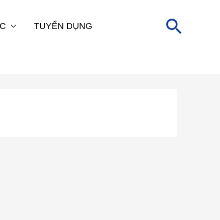
Tìm
ỨC
TUYỂN DỤNG
kiếm