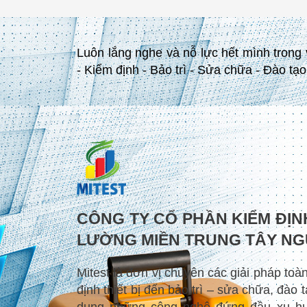
Luôn lắng nghe và nỗ lực hết mình trong
- Kiểm định - Bảo trì - Sửa chữa - Đào t
CÔNG TY CỔ PHẦN KIỂM ĐỊN
LƯỜNG MIỀN TRUNG TÂY N
Mitest là đơn vị chuyên các giải pháp toà
định thiết bị đến bảo trì – sửa chữa, đào