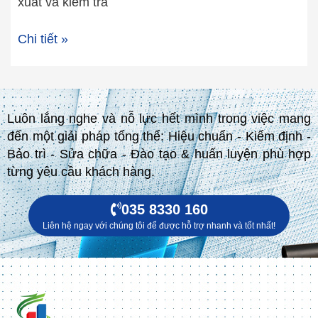
xuất và kiểm tra
Chi tiết »
Luôn lắng nghe và nỗ lực hết mình trong việc mang
đến một giải pháp tổng thể: Hiệu chuẩn - Kiểm định -
Bảo trì - Sửa chữa - Đào tạo & huấn luyện phù hợp
từng yêu cầu khách hàng.
035 8330 160
Liên hệ ngay với chúng tôi để được hỗ trợ nhanh và tốt nhất!