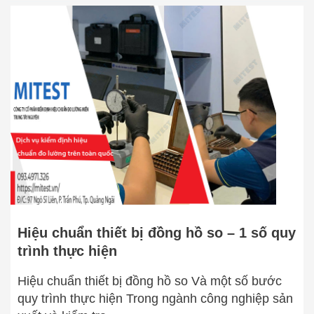
Hiệu
chuẩn
thiết
bị
đồng
hồ
so
–
1
số
quy
trình
thực
Hiệu chuẩn thiết bị đồng hồ so – 1 số quy
hiện
trình thực hiện
Hiệu chuẩn thiết bị đồng hồ so Và một số bước
quy trình thực hiện Trong ngành công nghiệp sản