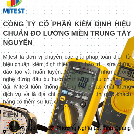
CÔNG TY CỔ PHẦN KIỂM ĐỊNH HIỆU
CHUẨN ĐO LƯỜNG MIỀN TRUNG TÂY
NGUYÊN
Mitest là đơn vị chuyên các giải pháp toàn diện từ
hiệu chuẩn, kiểm định thiết bị đến bảo trì – sửa chữa,
đào tạo và huấn luyện. Nhờ áp dụng những công
nghệ đứng đầu xu hướng, thiết bị hiệu chuẩn hiện
đại, Mitest luôn không ngừng nâng cao chất lượng
dịch vụ và là địa chỉ hiệu chuẩn uy tín giúp khách
hàng có thêm sự lựa chọn.
LIÊN HỆ
Số 97 Ngô Sĩ Liên, Phường Nghĩa Lộ, Tỉnh Quảng