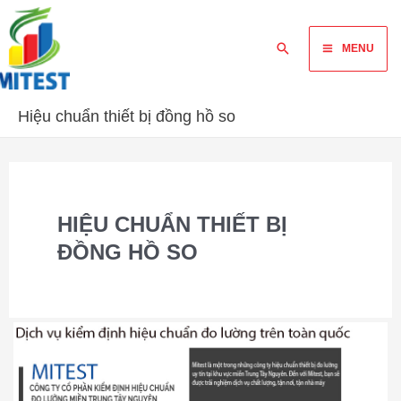
Skip
Main
to
Tìm
MENU
content
Menu
kiếm
Hiệu chuẩn thiết bị đồng hồ so
HIỆU CHUẨN THIẾT BỊ
ĐỒNG HỒ SO
MITES
đơn
vị
hiệu