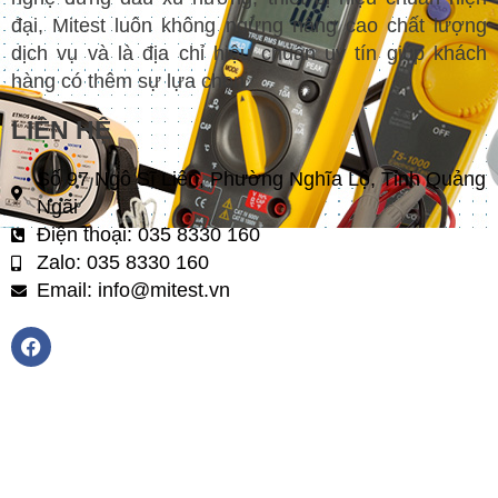
đại, Mitest luôn không ngừng nâng cao chất lượng
dịch vụ và là địa chỉ hiệu chuẩn uy tín giúp khách
hàng có thêm sự lựa chọn.
LIÊN HỆ
Số 97 Ngô Sĩ Liên, Phường Nghĩa Lộ, Tỉnh Quảng
Ngãi
Điện thoại: 035 8330 160
Zalo: 035 8330 160
Email: info@mitest.vn
F
a
c
e
b
o
o
k