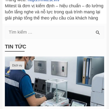
Mitest là đơn vị kiểm định – hiệu chuẩn – đo lường
luôn lắng nghe và nỗ lực trong quá trình mang lại
giải pháp tổng thể theo yêu cầu của khách hàng
T
i
TIN TỨC
ề
m
Dịch vụ
k
i
ế
m
t