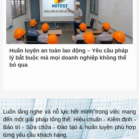
Huấn luyện an toàn lao động – Yêu cầu pháp
lý bắt buộc mà mọi doanh nghiệp không thể
bỏ qua
Luôn lắng nghe và nỗ lực hết mình trong việc mang
đến một giải pháp tổng thể: Hiệu chuẩn - Kiểm định -
Bảo trì - Sửa chữa - Đào tạo & huấn luyện phù hợp
từng yêu cầu khách hàng.