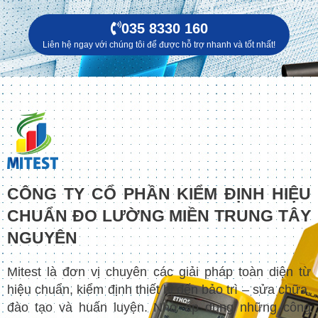
035 8330 160
Liên hệ ngay với chúng tôi để được hỗ trợ nhanh và tốt nhất!
CÔNG TY CỔ PHẦN KIỂM ĐỊNH HIỆU
CHUẨN ĐO LƯỜNG MIỀN TRUNG TÂY
NGUYÊN
Mitest là đơn vị chuyên các giải pháp toàn diện từ
hiệu chuẩn, kiểm định thiết bị đến bảo trì – sửa chữa,
đào tạo và huấn luyện. Nhờ áp dụng những công