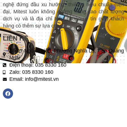
nghệ đứng đầu xu hướng, thiết bị hiệu chuẩn hiện
đại, Mitest luôn không ngừng nâng cao chất lượng
dịch vụ và là địa chỉ hiệu chuẩn uy tín giúp khách
hàng có thêm sự lựa chọn.
LIÊN HỆ
Số 97 Ngô Sĩ Liên, Phường Nghĩa Lộ, Tỉnh Quảng
Ngãi
Điện thoại: 035 8330 160
Zalo: 035 8330 160
Email: info@mitest.vn
F
a
c
e
b
o
o
k