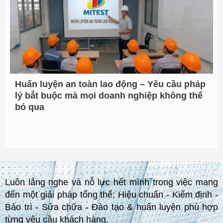
Huấn luyện an toàn lao động – Yêu cầu pháp
lý bắt buộc mà mọi doanh nghiệp không thể
bỏ qua
Luôn lắng nghe và nỗ lực hết mình trong việc mang
đến một giải pháp tổng thể: Hiệu chuẩn - Kiểm định -
Bảo trì - Sửa chữa - Đào tạo & huấn luyện phù hợp
từng yêu cầu khách hàng.