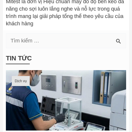
Mitest là đơn vị Hiệu chuẩn máy đo độ bền kéo đa
năng cho sợi luôn lắng nghe và nỗ lực trong quá
trình mang lại giải pháp tổng thể theo yêu cầu của
khách hàng
T
i
TIN TỨC
ề
m
Dịch vụ
k
i
ế
m
t