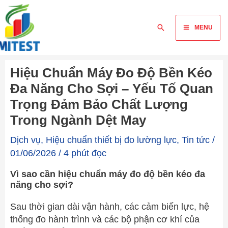
Skip
Main
to
Tìm
MENU
content
Menu
kiếm
Hiệu Chuẩn Máy Đo Độ Bền Kéo
Đa Năng Cho Sợi – Yếu Tố Quan
Trọng Đảm Bảo Chất Lượng
Trong Ngành Dệt May
Dịch vụ
,
Hiệu chuẩn thiết bị đo lường lực
,
Tin tức
/
01/06/2026
/
4 phút đọc
Vì sao cần hiệu chuẩn máy đo độ bền kéo đa
năng cho sợi?
Sau thời gian dài vận hành, các cảm biến lực, hệ
thống đo hành trình và các bộ phận cơ khí của