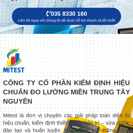
035 8330 160
Liên hệ ngay với chúng tôi để được hỗ trợ nhanh và tốt nhất!
CÔNG TY CỔ PHẦN KIỂM ĐỊNH HIỆU
CHUẨN ĐO LƯỜNG MIỀN TRUNG TÂY
NGUYÊN
Mitest là đơn vị chuyên các giải pháp toàn diện từ
hiệu chuẩn, kiểm định thiết bị đến bảo trì – sửa chữa,
đào tạo và huấn luyện. Nhờ áp dụng những công