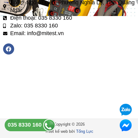
Số 97 Ngô Sĩ Liên, Phường Nghĩa Lộ, Tỉnh Quảng
Ngãi
Điện thoại: 035 8330 160
Zalo: 035 8330 160
Email: info@mitest.vn
F
a
c
e
b
o
o
k
035 8330 160
Copyright © 2026
Thiết kế web bởi
Tổng Lực