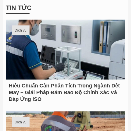
i
TIN TỨC
ề
m
Dịch vụ
k
i
ế
m
t
Hiệu Chuẩn Cân Phân Tích Trong Ngành Dệt
ừ
May – Giải Pháp Đảm Bảo Độ Chính Xác Và
:
Đáp Ứng ISO
Dịch vụ