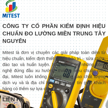
CÔNG TY CỔ PHẦN KIỂM ĐỊNH HIỆU
CHUẨN ĐO LƯỜNG MIỀN TRUNG TÂY
NGUYÊN
Mitest là đơn vị chuyên các giải pháp toàn diện từ
hiệu chuẩn, kiểm định thiết bị đến bảo trì – sửa chữa,
đào tạo và huấn luyện. Nhờ áp dụng những công
nghệ đứng đầu xu hướng, thiết bị hiệu chuẩn hiện
đại, Mitest luôn không ngừng nâng cao chất lượng
dịch vụ và là địa chỉ hiệu chuẩn uy tín giúp khách
hàng có thêm sự lựa chọn.
LIÊN HỆ